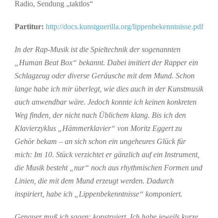
Radio, Sendung „taktlos“
Partitur:
http://docs.kunstguerilla.org/lippenbekenntnisse.pdf
In der Rap-Musik ist die Spieltechnik der sogenannten
„Human Beat Box“ bekannt. Dabei imitiert der Rapper ein
Schlagzeug oder diverse Geräusche mit dem Mund. Schon
lange habe ich mir überlegt, wie dies auch in der Kunstmusik
auch anwendbar wäre. Jedoch konnte ich keinen konkreten
Weg finden, der nicht nach Üblichem klang. Bis ich den
Klavierzyklus „Hämmerklavier“ von Moritz Eggert zu
Gehör bekam – an sich schon ein ungeheures Glück für
mich: Im 10. Stück verzichtet er gänzlich auf ein Instrument,
die Musik besteht „nur“ noch aus rhythmischen Formen und
Linien, die mit dem Mund erzeugt werden. Dadurch
inspiriert, habe ich „Lippenbekenntnisse“ komponiert.
Genauer muß ich sagen: konstruiert. Ich habe jeweils kurze