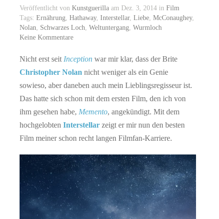
Veröffentlicht von
Kunstguerilla
am Dez. 3, 2014 in
Film
Tags:
Ernährung
,
Hathaway
,
Interstellar
,
Liebe
,
McConaughey
,
Nolan
,
Schwarzes Loch
,
Weltuntergang
,
Wurmloch
Keine Kommentare
Nicht erst seit
Inception
war mir klar, dass der Brite
Christopher Nolan
nicht weniger als ein Genie
sowieso, aber daneben auch mein Lieblingsregisseur ist.
Das hatte sich schon mit dem ersten Film, den ich von
ihm gesehen habe,
Memento
, angekündigt. Mit dem
hochgelobten
Interstellar
zeigt er mir nun den besten
Film meiner schon recht langen Filmfan-Karriere.