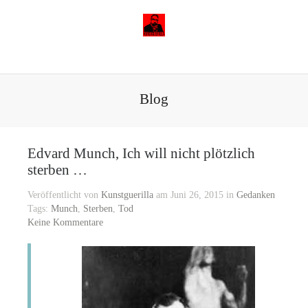
Blog
Edvard Munch, Ich will nicht plötzlich
sterben …
Veröffentlicht von
Kunstguerilla
am Juni 26, 2015 in
Gedanken
Tags:
Munch
,
Sterben
,
Tod
Keine Kommentare