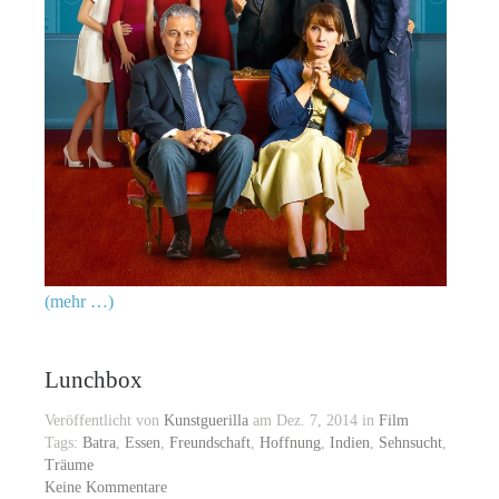
(mehr …)
Lunchbox
Veröffentlicht von
Kunstguerilla
am Dez. 7, 2014 in
Film
Tags:
Batra
,
Essen
,
Freundschaft
,
Hoffnung
,
Indien
,
Sehnsucht
,
Träume
Keine Kommentare