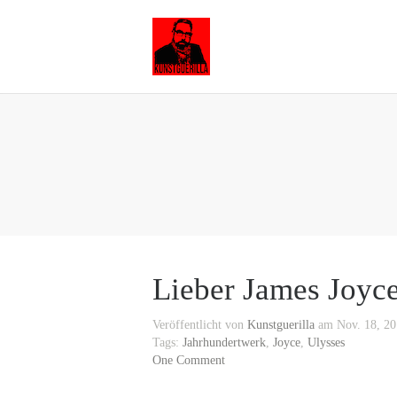
Lieber James Joyc
Veröffentlicht von
Kunstguerilla
am Nov. 18, 20
Tags:
Jahrhundertwerk
,
Joyce
,
Ulysses
One Comment