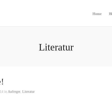
Home
B
Literatur
e!
14 in
Aufreger
,
Literatur