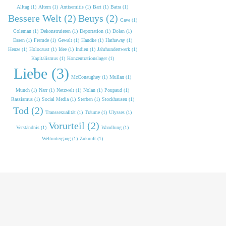
Alltag (1)
Altern (1)
Antisemitis (1)
Bart (1)
Batra (1)
Bessere Welt (2)
Beuys (2)
Cave (1)
Coleman (1)
Dekonstruieren (1)
Deportation (1)
Dolan (1)
Essen (1)
Fremde (1)
Gewalt (1)
Handke (1)
Hathaway (1)
Henze (1)
Holocaust (1)
Idee (1)
Indien (1)
Jahrhundertwerk (1)
Kapitalismus (1)
Konzentrationslager (1)
Liebe (3)
McConaughey (1)
Mullan (1)
Munch (1)
Narr (1)
Netzwelt (1)
Nolan (1)
Poupaud (1)
Rassismus (1)
Social Media (1)
Sterben (1)
Stockhausen (1)
Tod (2)
Transsexualität (1)
Träume (1)
Ulysses (1)
Vorurteil (2)
Verständnis (1)
Wandlung (1)
Weltuntergang (1)
Zukunft (1)