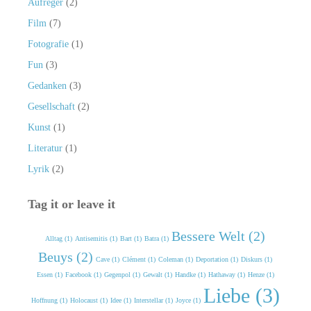
Aufreger
(2)
Film
(7)
Fotografie
(1)
Fun
(3)
Gedanken
(3)
Gesellschaft
(2)
Kunst
(1)
Literatur
(1)
Lyrik
(2)
Tag it or leave it
Bessere Welt (2)
Alltag (1)
Antisemitis (1)
Bart (1)
Batra (1)
Beuys (2)
Cave (1)
Clément (1)
Coleman (1)
Deportation (1)
Diskurs (1)
Essen (1)
Facebook (1)
Gegenpol (1)
Gewalt (1)
Handke (1)
Hathaway (1)
Henze (1)
Liebe (3)
Hoffnung (1)
Holocaust (1)
Idee (1)
Interstellar (1)
Joyce (1)