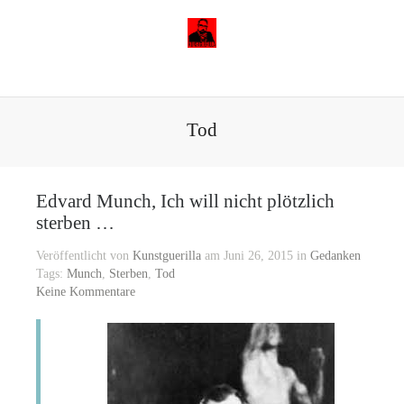
Tod
Edvard Munch, Ich will nicht plötzlich
sterben …
Veröffentlicht von
Kunstguerilla
am Juni 26, 2015 in
Gedanken
Tags:
Munch
,
Sterben
,
Tod
Keine Kommentare