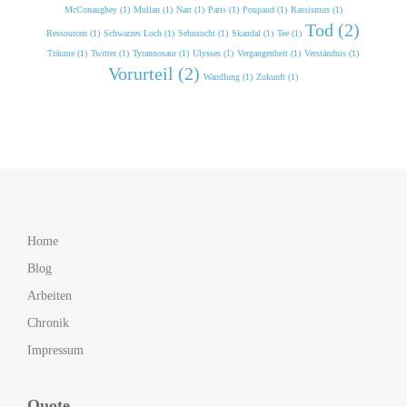
McConaughey (1)
Mullan (1)
Narr (1)
Paris (1)
Poupaud (1)
Rassismus (1)
Tod (2)
Ressourcen (1)
Schwarzes Loch (1)
Sehnsucht (1)
Skandal (1)
Tee (1)
Träume (1)
Twitter (1)
Tyrannosaur (1)
Ulysses (1)
Vergangenheit (1)
Verständnis (1)
Vorurteil (2)
Wandlung (1)
Zukunft (1)
Home
Blog
Arbeiten
Chronik
Impressum
Quote