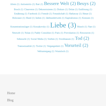
Bessere Welt (2)
Beuys (2)
Altern (1)
Antisemitis (1)
Bart (1)
Bosch (1)
Chauveron (1)
Dekonstruieren (1)
Diskurs (1)
Dolan (1)
Endlösung (1)
Ernährung (1)
Facebook (1)
Fremde (1)
Freundschaft (1)
Hathaway (1)
Henze (1)
Holocaust (1)
Hund (1)
Indien (1)
Jahrhundertwerk (1)
Kapitalismus (1)
Konsum (1)
Liebe (3)
Konzentrationslager (1)
Kossakovsky (1)
Munch (1)
Narr (1)
Netzwelt (1)
Nolan (1)
Paddy Considine (1)
Paris (1)
Provokation (1)
Ressourcen (1)
Tod (2)
Sehnsucht (1)
Social Media (1)
Sterben (1)
Stockhausen (1)
Vorurteil (2)
Transsexualität (1)
Twitter (1)
Vergangenheit (1)
Weltuntergang (1)
Wurmloch (1)
Home
Blog