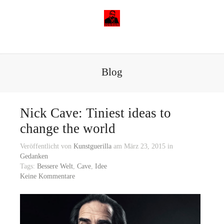
Blog
Nick Cave: Tiniest ideas to
change the world
Veröffentlicht von
Kunstguerilla
am März 23, 2015 in
Gedanken
Tags:
Bessere Welt
,
Cave
,
Idee
Keine Kommentare