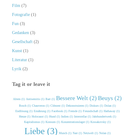
Film
(7)
Fotografie
(1)
Fun
(3)
Gedanken
(3)
Gesellschaft
(2)
Kunst
(1)
Literatur
(1)
Lyrik
(2)
Tag it or leave it
Bessere Welt (2)
Beuys (2)
Altern (1)
Antisemitis (1)
Bart (1)
Bosch (1)
Chauveron (1)
Clément (1)
Dekonstruieren (1)
Diskurs (1)
Dolan (1)
Endlösung (1)
Ernährung (1)
Facebook (1)
Fremde (1)
Freundschaft (1)
Hathaway (1)
Henze (1)
Holocaust (1)
Hund (1)
Indien (1)
Interstellar (1)
Jahrhundertwerk (1)
Kapitalismus (1)
Konsum (1)
Konzentrationslager (1)
Kossakovsky (1)
Liebe (3)
Munch (1)
Narr (1)
Netzwelt (1)
Nolan (1)