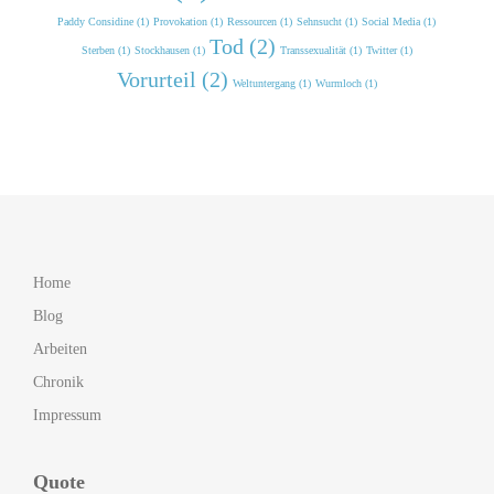
Paddy Considine (1)
Provokation (1)
Ressourcen (1)
Sehnsucht (1)
Social Media (1)
Tod (2)
Sterben (1)
Stockhausen (1)
Transsexualität (1)
Twitter (1)
Vorurteil (2)
Weltuntergang (1)
Wurmloch (1)
Home
Blog
Arbeiten
Chronik
Impressum
Quote