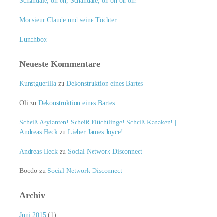
Schandale, oh oh, Schandale, oh oh oh oh!
Monsieur Claude und seine Töchter
Lunchbox
Neueste Kommentare
Kunstguerilla
zu
Dekonstruktion eines Bartes
Oli
zu
Dekonstruktion eines Bartes
Scheiß Asylanten! Scheiß Flüchtlinge! Scheiß Kanaken! |
Andreas Heck
zu
Lieber James Joyce!
Andreas Heck
zu
Social Network Disconnect
Boodo
zu
Social Network Disconnect
Archiv
Juni 2015
(1)