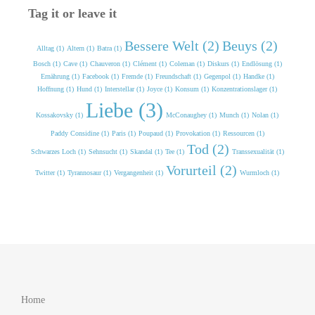
Tag it or leave it
Bessere Welt (2)
Beuys (2)
Alltag (1)
Altern (1)
Batra (1)
Bosch (1)
Cave (1)
Chauveron (1)
Clément (1)
Coleman (1)
Diskurs (1)
Endlösung (1)
Ernährung (1)
Facebook (1)
Fremde (1)
Freundschaft (1)
Gegenpol (1)
Handke (1)
Hoffnung (1)
Hund (1)
Interstellar (1)
Joyce (1)
Konsum (1)
Konzentrationslager (1)
Liebe (3)
Kossakovsky (1)
McConaughey (1)
Munch (1)
Nolan (1)
Paddy Considine (1)
Paris (1)
Poupaud (1)
Provokation (1)
Ressourcen (1)
Tod (2)
Schwarzes Loch (1)
Sehnsucht (1)
Skandal (1)
Tee (1)
Transsexualität (1)
Vorurteil (2)
Twitter (1)
Tyrannosaur (1)
Vergangenheit (1)
Wurmloch (1)
Home