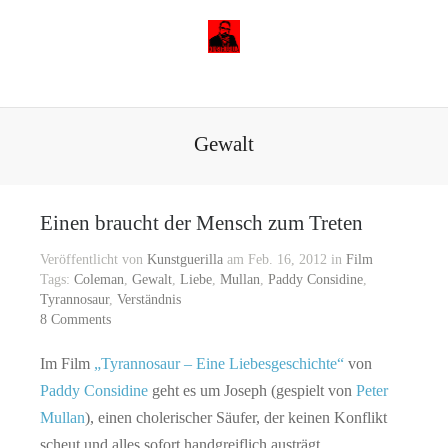
Gewalt
Einen braucht der Mensch zum Treten
Veröffentlicht von
Kunstguerilla
am Feb. 16, 2012 in
Film
Tags:
Coleman
,
Gewalt
,
Liebe
,
Mullan
,
Paddy Considine
,
Tyrannosaur
,
Verständnis
8 Comments
Im Film
„Tyrannosaur – Eine Liebesgeschichte“
von
Paddy Considine
geht es um Joseph (gespielt von
Peter
Mullan
), einen cholerischer Säufer, der keinen Konflikt
scheut und alles sofort handgreiflich austrägt.