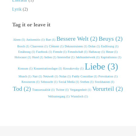
Literatur
(1)
Lyrik
(2)
Tag it or leave it
Bessere Welt (2)
Beuys (2)
Altern (1)
Antisemitis (1)
Bart (1)
Bosch (1)
Chauveron (1)
Clément (1)
Dekonstruieren (1)
Dolan (1)
Endlösung (1)
Ernährung (1)
Facebook (1)
Fremde (1)
Freundschaft (1)
Hathaway (1)
Henze (1)
Holocaust (1)
Hund (1)
Indien (1)
Interstellar (1)
Jahrhundertwerk (1)
Kapitalismus (1)
Liebe (3)
Konsum (1)
Konzentrationslager (1)
Kossakovsky (1)
Munch (1)
Narr (1)
Netzwelt (1)
Nolan (1)
Paddy Considine (1)
Provokation (1)
Ressourcen (1)
Sehnsucht (1)
Social Media (1)
Sterben (1)
Stockhausen (1)
Tod (2)
Vorurteil (2)
Transsexualität (1)
Twitter (1)
Vergangenheit (1)
Weltuntergang (1)
Wurmloch (1)