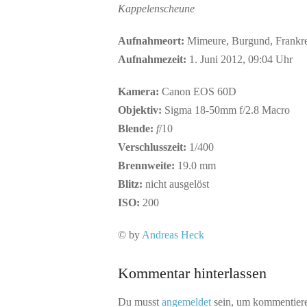
Kappelenscheune
Aufnahmeort:
Mimeure, Burgund, Frankr
Aufnahmezeit:
1. Juni 2012, 09:04 Uhr
Kamera:
Canon EOS 60D
Objektiv:
Sigma 18-50mm f/2.8 Macro
Blende:
f
/10
Verschlusszeit:
1/400
Brennweite:
19.0 mm
Blitz:
nicht ausgelöst
ISO:
200
© by
Andreas Heck
Kommentar hinterlassen
Du musst
angemeldet
sein, um kommentier