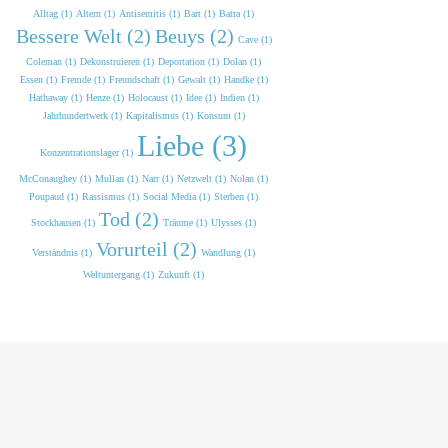
Alltag (1)
Altern (1)
Antisemitis (1)
Bart (1)
Batra (1)
Bessere Welt (2)
Beuys (2)
Cave (1)
Coleman (1)
Dekonstruieren (1)
Deportation (1)
Dolan (1)
Essen (1)
Fremde (1)
Freundschaft (1)
Gewalt (1)
Handke (1)
Hathaway (1)
Henze (1)
Holocaust (1)
Idee (1)
Indien (1)
Jahrhundertwerk (1)
Kapitalismus (1)
Konsum (1)
Liebe (3)
Konzentrationslager (1)
McConaughey (1)
Mullan (1)
Narr (1)
Netzwelt (1)
Nolan (1)
Poupaud (1)
Rassismus (1)
Social Media (1)
Sterben (1)
Tod (2)
Stockhausen (1)
Träume (1)
Ulysses (1)
Vorurteil (2)
Verständnis (1)
Wandlung (1)
Weltuntergang (1)
Zukunft (1)