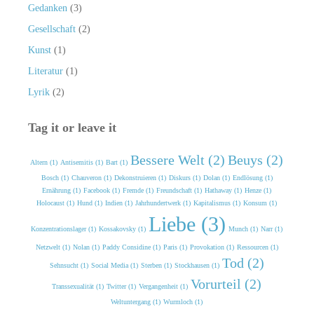
Gedanken
(3)
Gesellschaft
(2)
Kunst
(1)
Literatur
(1)
Lyrik
(2)
Tag it or leave it
Bessere Welt (2)
Beuys (2)
Altern (1)
Antisemitis (1)
Bart (1)
Bosch (1)
Chauveron (1)
Dekonstruieren (1)
Diskurs (1)
Dolan (1)
Endlösung (1)
Ernährung (1)
Facebook (1)
Fremde (1)
Freundschaft (1)
Hathaway (1)
Henze (1)
Holocaust (1)
Hund (1)
Indien (1)
Jahrhundertwerk (1)
Kapitalismus (1)
Konsum (1)
Liebe (3)
Konzentrationslager (1)
Kossakovsky (1)
Munch (1)
Narr (1)
Netzwelt (1)
Nolan (1)
Paddy Considine (1)
Paris (1)
Provokation (1)
Ressourcen (1)
Tod (2)
Sehnsucht (1)
Social Media (1)
Sterben (1)
Stockhausen (1)
Vorurteil (2)
Transsexualität (1)
Twitter (1)
Vergangenheit (1)
Weltuntergang (1)
Wurmloch (1)