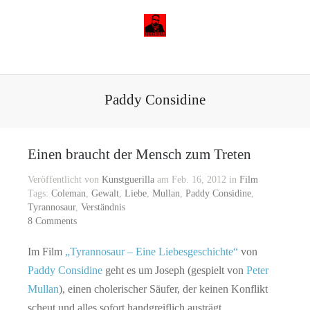
Paddy Considine
Einen braucht der Mensch zum Treten
Veröffentlicht von
Kunstguerilla
am Feb. 16, 2012 in
Film
Tags:
Coleman
,
Gewalt
,
Liebe
,
Mullan
,
Paddy Considine
,
Tyrannosaur
,
Verständnis
8 Comments
Im Film
„Tyrannosaur – Eine Liebesgeschichte“
von
Paddy Considine
geht es um Joseph (gespielt von
Peter
Mullan
), einen cholerischer Säufer, der keinen Konflikt
scheut und alles sofort handgreiflich austrägt.