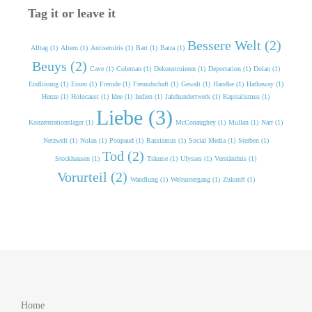
Tag it or leave it
Bessere Welt (2)
Alltag (1)
Altern (1)
Antisemitis (1)
Bart (1)
Batra (1)
Beuys (2)
Cave (1)
Coleman (1)
Dekonstruieren (1)
Deportation (1)
Dolan (1)
Endlösung (1)
Essen (1)
Fremde (1)
Freundschaft (1)
Gewalt (1)
Handke (1)
Hathaway (1)
Henze (1)
Holocaust (1)
Idee (1)
Indien (1)
Jahrhundertwerk (1)
Kapitalismus (1)
Liebe (3)
Konzentrationslager (1)
McConaughey (1)
Mullan (1)
Narr (1)
Netzwelt (1)
Nolan (1)
Poupaud (1)
Rassismus (1)
Social Media (1)
Sterben (1)
Tod (2)
Stockhausen (1)
Träume (1)
Ulysses (1)
Verständnis (1)
Vorurteil (2)
Wandlung (1)
Weltuntergang (1)
Zukunft (1)
Home