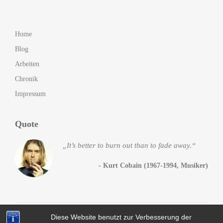
Home
Blog
Arbeiten
Chronik
Impressum
Quote
„It’s better to burn out than to fade away.“
- Kurt Cobain (1967-1994, Musiker)
Diese Website benutzt zur Verbesserung der
© 2014-2016
Andreas Heck
. All Rights Reserved, da Fuck!