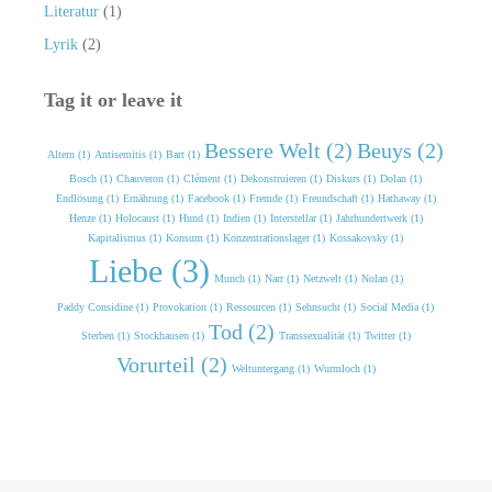
Literatur
(1)
Lyrik
(2)
Tag it or leave it
Bessere Welt (2)
Beuys (2)
Altern (1)
Antisemitis (1)
Bart (1)
Bosch (1)
Chauveron (1)
Clément (1)
Dekonstruieren (1)
Diskurs (1)
Dolan (1)
Endlösung (1)
Ernährung (1)
Facebook (1)
Fremde (1)
Freundschaft (1)
Hathaway (1)
Henze (1)
Holocaust (1)
Hund (1)
Indien (1)
Interstellar (1)
Jahrhundertwerk (1)
Kapitalismus (1)
Konsum (1)
Konzentrationslager (1)
Kossakovsky (1)
Liebe (3)
Munch (1)
Narr (1)
Netzwelt (1)
Nolan (1)
Paddy Considine (1)
Provokation (1)
Ressourcen (1)
Sehnsucht (1)
Social Media (1)
Tod (2)
Sterben (1)
Stockhausen (1)
Transsexualität (1)
Twitter (1)
Vorurteil (2)
Weltuntergang (1)
Wurmloch (1)