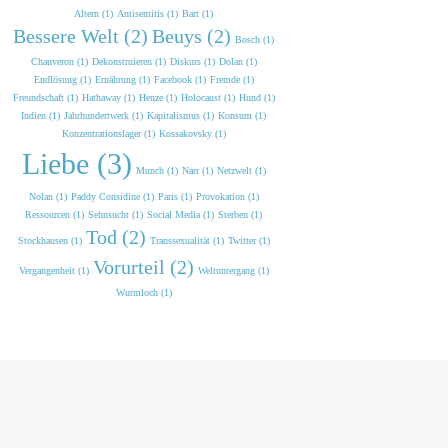
Altern (1)
Antisemitis (1)
Bart (1)
Bessere Welt (2)
Beuys (2)
Bosch (1)
Chauveron (1)
Dekonstruieren (1)
Diskurs (1)
Dolan (1)
Endlösung (1)
Ernährung (1)
Facebook (1)
Fremde (1)
Freundschaft (1)
Hathaway (1)
Henze (1)
Holocaust (1)
Hund (1)
Indien (1)
Jahrhundertwerk (1)
Kapitalismus (1)
Konsum (1)
Konzentrationslager (1)
Kossakovsky (1)
Liebe (3)
Munch (1)
Narr (1)
Netzwelt (1)
Nolan (1)
Paddy Considine (1)
Paris (1)
Provokation (1)
Ressourcen (1)
Sehnsucht (1)
Social Media (1)
Sterben (1)
Tod (2)
Stockhausen (1)
Transsexualität (1)
Twitter (1)
Vorurteil (2)
Vergangenheit (1)
Weltuntergang (1)
Wurmloch (1)