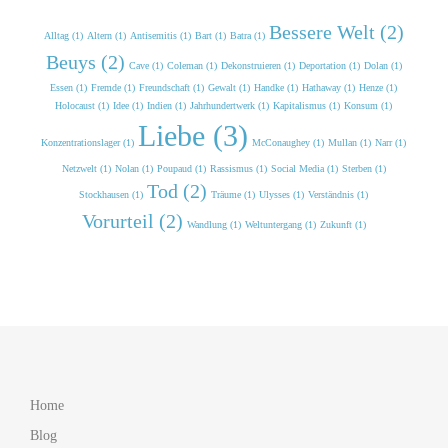
Bessere Welt (2)
Alltag (1)
Altern (1)
Antisemitis (1)
Bart (1)
Batra (1)
Beuys (2)
Cave (1)
Coleman (1)
Dekonstruieren (1)
Deportation (1)
Dolan (1)
Essen (1)
Fremde (1)
Freundschaft (1)
Gewalt (1)
Handke (1)
Hathaway (1)
Henze (1)
Holocaust (1)
Idee (1)
Indien (1)
Jahrhundertwerk (1)
Kapitalismus (1)
Konsum (1)
Liebe (3)
Konzentrationslager (1)
McConaughey (1)
Mullan (1)
Narr (1)
Netzwelt (1)
Nolan (1)
Poupaud (1)
Rassismus (1)
Social Media (1)
Sterben (1)
Tod (2)
Stockhausen (1)
Träume (1)
Ulysses (1)
Verständnis (1)
Vorurteil (2)
Wandlung (1)
Weltuntergang (1)
Zukunft (1)
Home
Blog