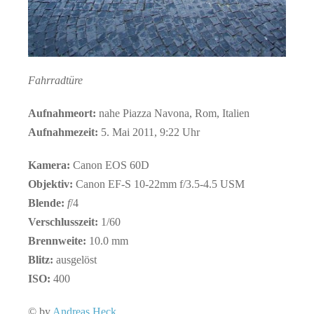
Fahrradtüre
Aufnahmeort:
nahe Piazza Navona, Rom, Italien
Aufnahmezeit:
5. Mai 2011, 9:22 Uhr
Kamera:
Canon EOS 60D
Objektiv:
Canon EF-S 10-22mm f/3.5-4.5 USM
Blende:
f
/4
Verschlusszeit:
1/60
Brennweite:
10.0 mm
Blitz:
ausgelöst
ISO:
400
© by
Andreas Heck