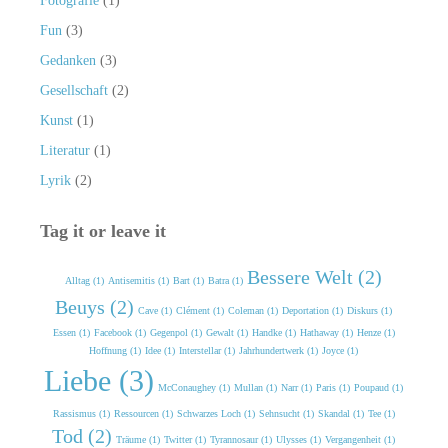
Fotografie
(1)
Fun
(3)
Gedanken
(3)
Gesellschaft
(2)
Kunst
(1)
Literatur
(1)
Lyrik
(2)
Tag it or leave it
Bessere Welt (2)
Alltag (1)
Antisemitis (1)
Bart (1)
Batra (1)
Beuys (2)
Cave (1)
Clément (1)
Coleman (1)
Deportation (1)
Diskurs (1)
Essen (1)
Facebook (1)
Gegenpol (1)
Gewalt (1)
Handke (1)
Hathaway (1)
Henze (1)
Hoffnung (1)
Idee (1)
Interstellar (1)
Jahrhundertwerk (1)
Joyce (1)
Liebe (3)
McConaughey (1)
Mullan (1)
Narr (1)
Paris (1)
Poupaud (1)
Rassismus (1)
Ressourcen (1)
Schwarzes Loch (1)
Sehnsucht (1)
Skandal (1)
Tee (1)
Tod (2)
Träume (1)
Twitter (1)
Tyrannosaur (1)
Ulysses (1)
Vergangenheit (1)