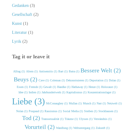
Gedanken
(3)
Gesellschaft
(2)
Kunst
(1)
Literatur
(1)
Lyrik
(2)
Tag it or leave it
Bessere Welt (2)
Alltag (1)
Altern (1)
Antisemitis (1)
Bart (1)
Batra (1)
Beuys (2)
Cave (1)
Coleman (1)
Dekonstruieren (1)
Deportation (1)
Dolan (1)
Essen (1)
Fremde (1)
Gewalt (1)
Handke (1)
Hathaway (1)
Henze (1)
Holocaust (1)
Idee (1)
Indien (1)
Jahrhundertwerk (1)
Kapitalismus (1)
Konzentrationslager (1)
Liebe (3)
McConaughey (1)
Mullan (1)
Munch (1)
Narr (1)
Netzwelt (1)
Nolan (1)
Poupaud (1)
Rassismus (1)
Social Media (1)
Sterben (1)
Stockhausen (1)
Tod (2)
Transsexualität (1)
Träume (1)
Ulysses (1)
Verständnis (1)
Vorurteil (2)
Wandlung (1)
Weltuntergang (1)
Zukunft (1)