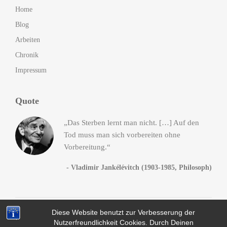
Home
Blog
Arbeiten
Chronik
Impressum
Quote
„Das Sterben lernt man nicht. […] Auf den
Tod muss man sich vorbereiten ohne
Vorbereitung.“
- Vladimir Jankélévitch (1903-1985, Philosoph)
Diese Website benutzt zur Verbesserung der
© 2014-2016
Andreas Heck
. All Rights Reserved, da Fuck!
Nutzerfreundlichkeit Cookies. Durch Deinen