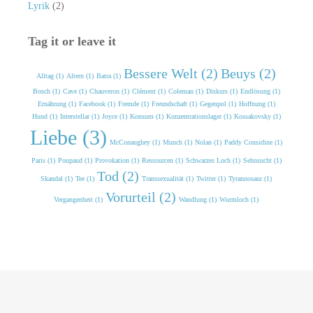
Lyrik
(2)
Tag it or leave it
Bessere Welt (2)
Beuys (2)
Alltag (1)
Altern (1)
Batra (1)
Bosch (1)
Cave (1)
Chauveron (1)
Clément (1)
Coleman (1)
Diskurs (1)
Endlösung (1)
Ernährung (1)
Facebook (1)
Fremde (1)
Freundschaft (1)
Gegenpol (1)
Hoffnung (1)
Hund (1)
Interstellar (1)
Joyce (1)
Konsum (1)
Konzentrationslager (1)
Kossakovsky (1)
Liebe (3)
McConaughey (1)
Munch (1)
Nolan (1)
Paddy Considine (1)
Paris (1)
Poupaud (1)
Provokation (1)
Ressourcen (1)
Schwarzes Loch (1)
Sehnsucht (1)
Tod (2)
Skandal (1)
Tee (1)
Transsexualität (1)
Twitter (1)
Tyrannosaur (1)
Vorurteil (2)
Vergangenheit (1)
Wandlung (1)
Wurmloch (1)