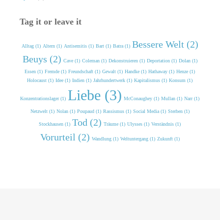
Tag it or leave it
Bessere Welt (2)
Alltag (1)
Altern (1)
Antisemitis (1)
Bart (1)
Batra (1)
Beuys (2)
Cave (1)
Coleman (1)
Dekonstruieren (1)
Deportation (1)
Dolan (1)
Essen (1)
Fremde (1)
Freundschaft (1)
Gewalt (1)
Handke (1)
Hathaway (1)
Henze (1)
Holocaust (1)
Idee (1)
Indien (1)
Jahrhundertwerk (1)
Kapitalismus (1)
Konsum (1)
Liebe (3)
Konzentrationslager (1)
McConaughey (1)
Mullan (1)
Narr (1)
Netzwelt (1)
Nolan (1)
Poupaud (1)
Rassismus (1)
Social Media (1)
Sterben (1)
Tod (2)
Stockhausen (1)
Träume (1)
Ulysses (1)
Verständnis (1)
Vorurteil (2)
Wandlung (1)
Weltuntergang (1)
Zukunft (1)