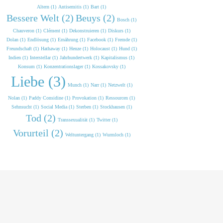
Altern (1)
Antisemitis (1)
Bart (1)
Bessere Welt (2)
Beuys (2)
Bosch (1)
Chauveron (1)
Clément (1)
Dekonstruieren (1)
Diskurs (1)
Dolan (1)
Endlösung (1)
Ernährung (1)
Facebook (1)
Fremde (1)
Freundschaft (1)
Hathaway (1)
Henze (1)
Holocaust (1)
Hund (1)
Indien (1)
Interstellar (1)
Jahrhundertwerk (1)
Kapitalismus (1)
Konsum (1)
Konzentrationslager (1)
Kossakovsky (1)
Liebe (3)
Munch (1)
Narr (1)
Netzwelt (1)
Nolan (1)
Paddy Considine (1)
Provokation (1)
Ressourcen (1)
Sehnsucht (1)
Social Media (1)
Sterben (1)
Stockhausen (1)
Tod (2)
Transsexualität (1)
Twitter (1)
Vorurteil (2)
Weltuntergang (1)
Wurmloch (1)