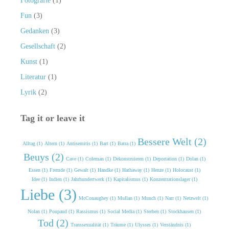
Fotografie
(1)
Fun
(3)
Gedanken
(3)
Gesellschaft
(2)
Kunst
(1)
Literatur
(1)
Lyrik
(2)
Tag it or leave it
Bessere Welt (2)
Alltag (1)
Altern (1)
Antisemitis (1)
Bart (1)
Batra (1)
Beuys (2)
Cave (1)
Coleman (1)
Dekonstruieren (1)
Deportation (1)
Dolan (1)
Essen (1)
Fremde (1)
Gewalt (1)
Handke (1)
Hathaway (1)
Henze (1)
Holocaust (1)
Idee (1)
Indien (1)
Jahrhundertwerk (1)
Kapitalismus (1)
Konzentrationslager (1)
Liebe (3)
McConaughey (1)
Mullan (1)
Munch (1)
Narr (1)
Netzwelt (1)
Nolan (1)
Poupaud (1)
Rassismus (1)
Social Media (1)
Sterben (1)
Stockhausen (1)
Tod (2)
Transsexualität (1)
Träume (1)
Ulysses (1)
Verständnis (1)