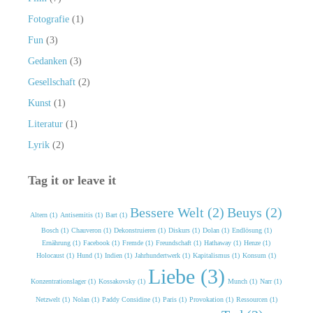
Fotografie
(1)
Fun
(3)
Gedanken
(3)
Gesellschaft
(2)
Kunst
(1)
Literatur
(1)
Lyrik
(2)
Tag it or leave it
Bessere Welt (2)
Beuys (2)
Altern (1)
Antisemitis (1)
Bart (1)
Bosch (1)
Chauveron (1)
Dekonstruieren (1)
Diskurs (1)
Dolan (1)
Endlösung (1)
Ernährung (1)
Facebook (1)
Fremde (1)
Freundschaft (1)
Hathaway (1)
Henze (1)
Holocaust (1)
Hund (1)
Indien (1)
Jahrhundertwerk (1)
Kapitalismus (1)
Konsum (1)
Liebe (3)
Konzentrationslager (1)
Kossakovsky (1)
Munch (1)
Narr (1)
Netzwelt (1)
Nolan (1)
Paddy Considine (1)
Paris (1)
Provokation (1)
Ressourcen (1)