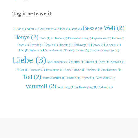
Tag it or leave it
Bessere Welt (2)
Alltag (1)
Altern (1)
Antisemitis (1)
Bart (1)
Batra (1)
Beuys (2)
Cave (1)
Coleman (1)
Dekonstruieren (1)
Deportation (1)
Dolan (1)
Essen (1)
Fremde (1)
Gewalt (1)
Handke (1)
Hathaway (1)
Henze (1)
Holocaust (1)
Idee (1)
Indien (1)
Jahrhundertwerk (1)
Kapitalismus (1)
Konzentrationslager (1)
Liebe (3)
McConaughey (1)
Mullan (1)
Munch (1)
Narr (1)
Netzwelt (1)
Nolan (1)
Poupaud (1)
Rassismus (1)
Social Media (1)
Sterben (1)
Stockhausen (1)
Tod (2)
Transsexualität (1)
Träume (1)
Ulysses (1)
Verständnis (1)
Vorurteil (2)
Wandlung (1)
Weltuntergang (1)
Zukunft (1)